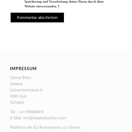
Speicherung und Verarbeitung deiner Daten durch diese
Website einverstanden.
*
IMPRESSUM
Carina Bräm
Sewera
Leisacherstrasse 6
5085 Sulz
Schweiz
Tel.: +41765869876
E-Mail:
info@sewerafashion.com
Plattform der EU-Kommission zur Online-