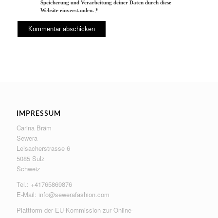
Speicherung und Verarbeitung deiner Daten durch diese
Website einverstanden.
*
IMPRESSUM
Carina Bräm
Sewera
Leisacherstrasse 6
5085 Sulz
Schweiz
Tel.: +41765869876
E-Mail:
info@sewerafashion.com
Plattform der EU-Kommission zur Online-