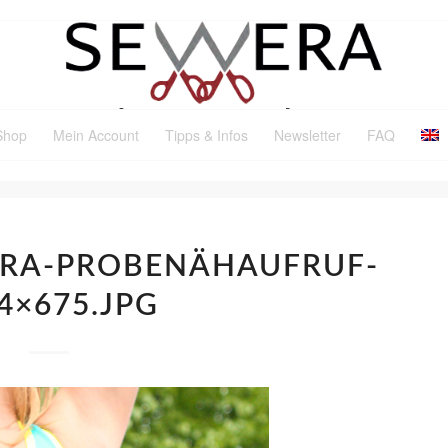
Shop
Mein Account
Tipps & Infos
Newsletter
FAQ
BRA-PROBENÄHAUFRUF-
4×675.JPG