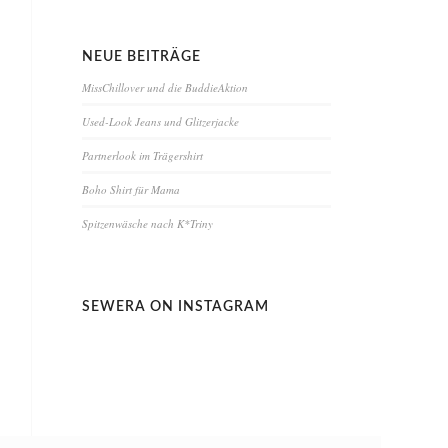
NEUE BEITRÄGE
MissChillover und die BuddieAktion
Used-Look Jeans und Glitzerjacke
Partnerlook im Trägershirt
Boho Shirt für Mama
Spitzenwäsche nach K*Triny
SEWERA ON INSTAGRAM