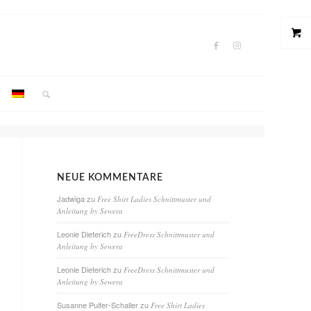
NEUE KOMMENTARE
Jadwiga
zu
Free Shirt Ladies Schnittmuster und
Anleitung by Sewera
Leonie Dieterich
zu
FreeDress Schnittmuster und
Anleitung by Sewera
Leonie Dieterich
zu
FreeDress Schnittmuster und
Anleitung by Sewera
Susanne Pulfer-Schaller
zu
Free Shirt Ladies