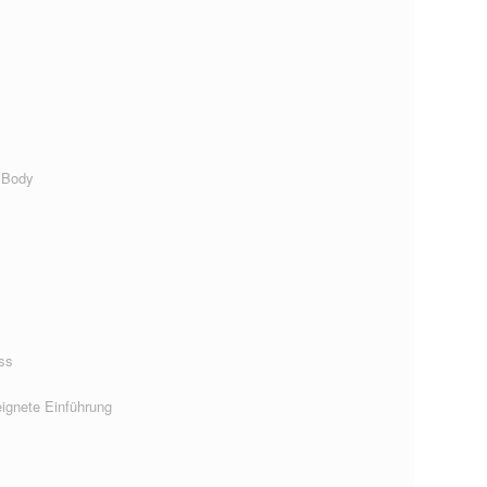
 Body
ss
ignete Einführung