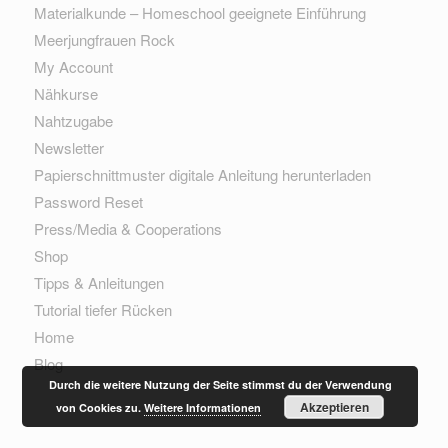
Materialkunde – Homeschool geeignete Einführung
Meerjungfrauen Rock
My Account
Nähkurse
Nahtzugabe
Newsletter
Papierschnittmuster digitale Anleitung herunterladen
Password Reset
Press/Media & Cooperations
Shop
Tipps & Anleitungen
Tutorial tiefer Rücken
Home
Blog
Durch die weitere Nutzung der Seite stimmst du der Verwendung
Akzeptieren
von Cookies zu.
Weitere Informationen