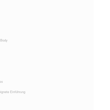
 Body
ss
ignete Einführung