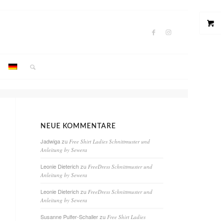
NEUE KOMMENTARE
Jadwiga
zu
Free Shirt Ladies Schnittmuster und
Anleitung by Sewera
Leonie Dieterich
zu
FreeDress Schnittmuster und
Anleitung by Sewera
Leonie Dieterich
zu
FreeDress Schnittmuster und
Anleitung by Sewera
Susanne Pulfer-Schaller
zu
Free Shirt Ladies