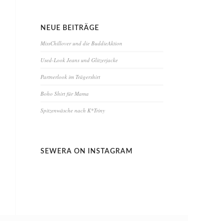
NEUE BEITRÄGE
MissChillover und die BuddieAktion
Used-Look Jeans und Glitzerjacke
Partnerlook im Trägershirt
Boho Shirt für Mama
Spitzenwäsche nach K*Triny
SEWERA ON INSTAGRAM