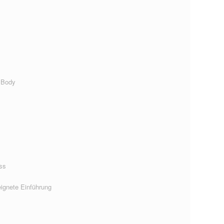
 Body
ss
ignete Einführung