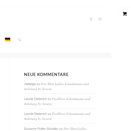
NEUE KOMMENTARE
Jadwiga
zu
Free Shirt Ladies Schnittmuster und
Anleitung by Sewera
Leonie Dieterich
zu
FreeDress Schnittmuster und
Anleitung by Sewera
Leonie Dieterich
zu
FreeDress Schnittmuster und
Anleitung by Sewera
Susanne Pulfer-Schaller
zu
Free Shirt Ladies