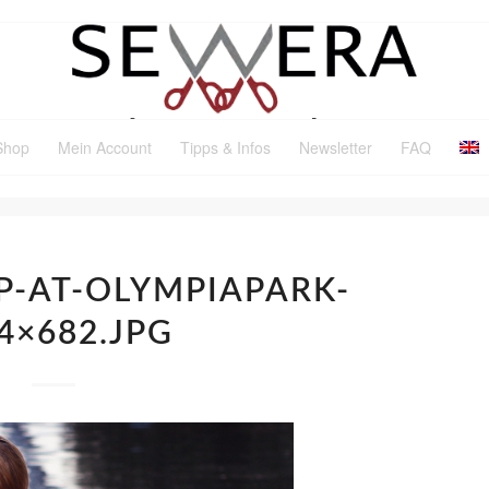
Shop
Mein Account
Tipps & Infos
Newsletter
FAQ
P-AT-OLYMPIAPARK-
4×682.JPG