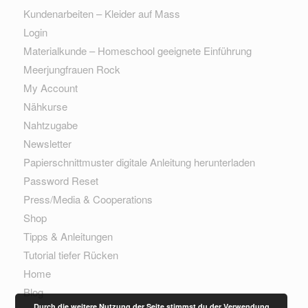
Kundenarbeiten – Kleider auf Mass
Login
Materialkunde – Homeschool geeignete Einführung
Meerjungfrauen Rock
My Account
Nähkurse
Nahtzugabe
Newsletter
Papierschnittmuster digitale Anleitung herunterladen
Password Reset
Press/Media & Cooperations
Shop
Tipps & Anleitungen
Tutorial tiefer Rücken
Home
Blog
Durch die weitere Nutzung der Seite stimmst du der Verwendung