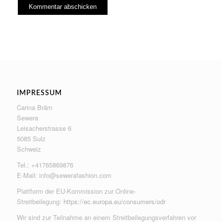
IMPRESSUM
Carina Bräm
Sewera
Leisacherstrasse 6
5085 Sulz
Schweiz
Tel.: +41765869876
E-Mail:
info@sewerafashion.com
Plattform der EU-Kommission zur Online-
Streitbeilegung:
https://ec.europa.eu/consumers/odr
Wir sind zur Teilnahme an einem Streitbeilegungsverfahren vor