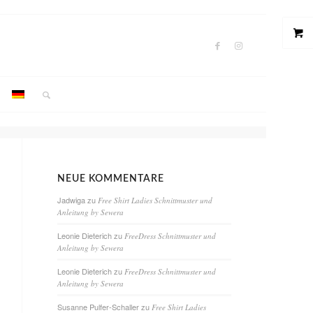
NEUE KOMMENTARE
Jadwiga
zu
Free Shirt Ladies Schnittmuster und
Anleitung by Sewera
Leonie Dieterich
zu
FreeDress Schnittmuster und
Anleitung by Sewera
Leonie Dieterich
zu
FreeDress Schnittmuster und
Anleitung by Sewera
Susanne Pulfer-Schaller
zu
Free Shirt Ladies