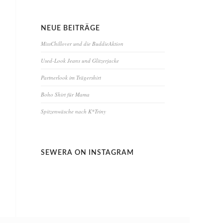
NEUE BEITRÄGE
MissChillover und die BuddieAktion
Used-Look Jeans und Glitzerjacke
Partnerlook im Trägershirt
Boho Shirt für Mama
Spitzenwäsche nach K*Triny
SEWERA ON INSTAGRAM