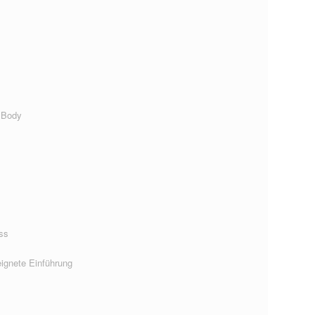
 Body
ss
ignete Einführung