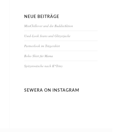
NEUE BEITRÄGE
MissChillover und die BuddieAktion
Used-Look Jeans und Glitzerjacke
Partnerlook im Trägershirt
Boho Shirt für Mama
Spitzenwäsche nach K*Triny
SEWERA ON INSTAGRAM