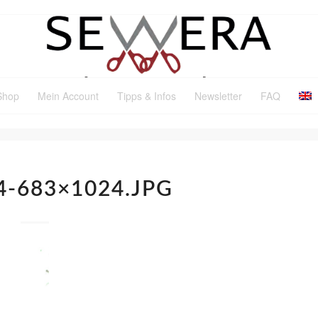
Shop
Mein Account
Tipps & Infos
Newsletter
FAQ
4-683×1024.JPG