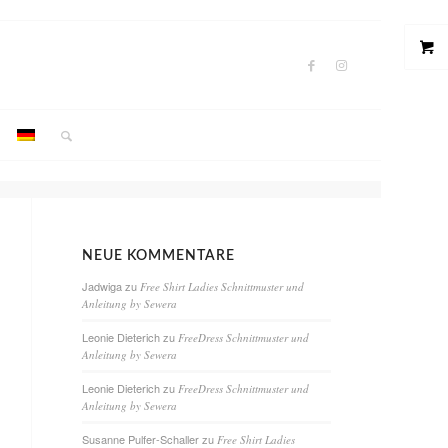
NEUE KOMMENTARE
Jadwiga
zu
Free Shirt Ladies Schnittmuster und
Anleitung by Sewera
Leonie Dieterich
zu
FreeDress Schnittmuster und
Anleitung by Sewera
Leonie Dieterich
zu
FreeDress Schnittmuster und
Anleitung by Sewera
Susanne Pulfer-Schaller
zu
Free Shirt Ladies