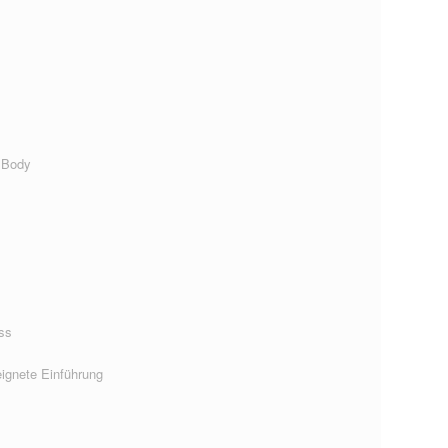
 Body
ss
ignete Einführung