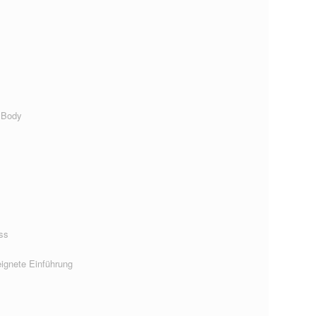
 Body
ss
ignete Einführung