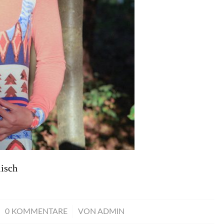
isch
/
0 KOMMENTARE
VON
ADMIN