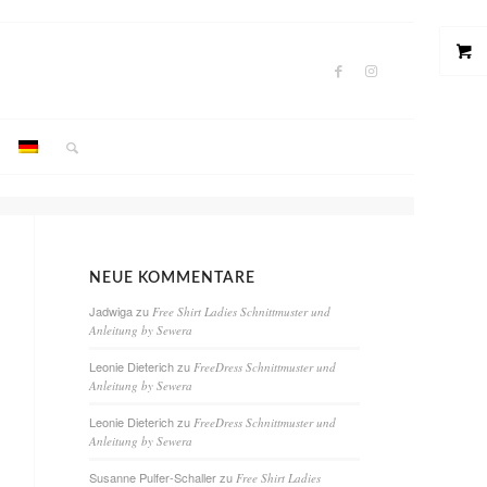
NEUE KOMMENTARE
Jadwiga
zu
Free Shirt Ladies Schnittmuster und
Anleitung by Sewera
Leonie Dieterich
zu
FreeDress Schnittmuster und
Anleitung by Sewera
Leonie Dieterich
zu
FreeDress Schnittmuster und
Anleitung by Sewera
Susanne Pulfer-Schaller
zu
Free Shirt Ladies