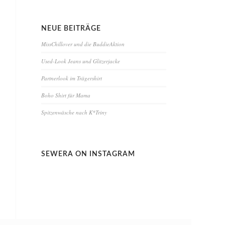
NEUE BEITRÄGE
MissChillover und die BuddieAktion
Used-Look Jeans und Glitzerjacke
Partnerlook im Trägershirt
Boho Shirt für Mama
Spitzenwäsche nach K*Triny
SEWERA ON INSTAGRAM