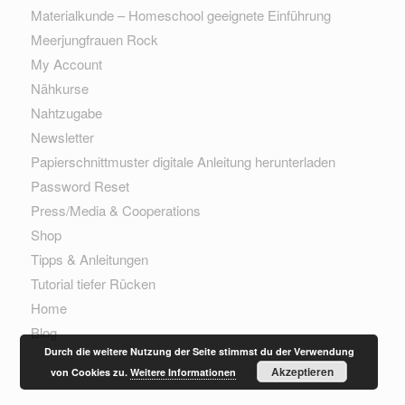
Materialkunde – Homeschool geeignete Einführung
Meerjungfrauen Rock
My Account
Nähkurse
Nahtzugabe
Newsletter
Papierschnittmuster digitale Anleitung herunterladen
Password Reset
Press/Media & Cooperations
Shop
Tipps & Anleitungen
Tutorial tiefer Rücken
Home
Blog
Durch die weitere Nutzung der Seite stimmst du der Verwendung
Akzeptieren
von Cookies zu.
Weitere Informationen