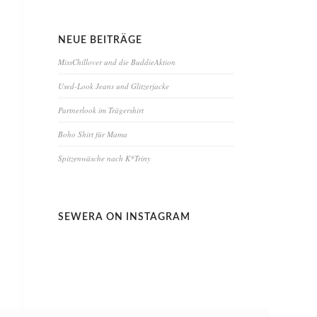
NEUE BEITRÄGE
MissChillover und die BuddieAktion
Used-Look Jeans und Glitzerjacke
Partnerlook im Trägershirt
Boho Shirt für Mama
Spitzenwäsche nach K*Triny
SEWERA ON INSTAGRAM