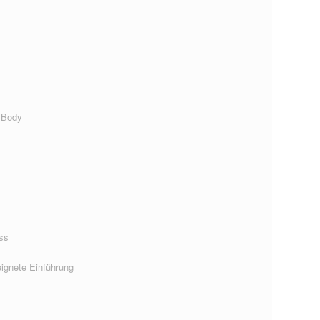
 Body
ss
ignete Einführung