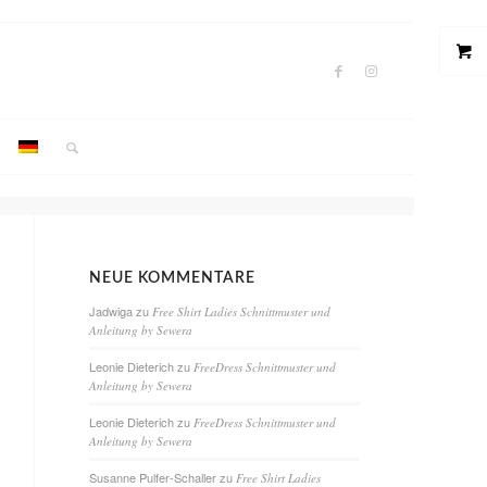
NEUE KOMMENTARE
Jadwiga
zu
Free Shirt Ladies Schnittmuster und
Anleitung by Sewera
Leonie Dieterich
zu
FreeDress Schnittmuster und
Anleitung by Sewera
Leonie Dieterich
zu
FreeDress Schnittmuster und
Anleitung by Sewera
Susanne Pulfer-Schaller
zu
Free Shirt Ladies