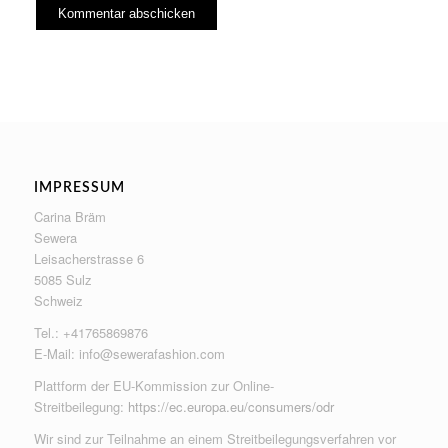
IMPRESSUM
Carina Bräm
Sewera
Leisacherstrasse 6
5085 Sulz
Schweiz
Tel.: +41765869876
E-Mail:
info@sewerafashion.com
Plattform der EU-Kommission zur Online-
Streitbeilegung:
https://ec.europa.eu/consumers/odr
Wir sind zur Teilnahme an einem Streitbeilegungsverfahren vor