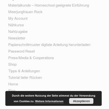
Materialkunde – Homeschool geeignete Einführung
Meerjungfrauen Rock
My Account
Nähkurse
Nahtzugabe
Newsletter
Papierschnittmuster digitale Anleitung herunterladen
Password Reset
Press/Media & Cooperations
Shop
Tipps & Anleitungen
Tutorial tiefer Rücken
Home
Blog
Durch die weitere Nutzung der Seite stimmst du der Verwendung
Akzeptieren
von Cookies zu.
Weitere Informationen