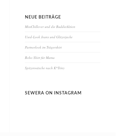
NEUE BEITRÄGE
MissChillover und die BuddieAktion
Used-Look Jeans und Glitzerjacke
Partnerlook im Trägershirt
Boho Shirt für Mama
Spitzenwäsche nach K*Triny
SEWERA ON INSTAGRAM