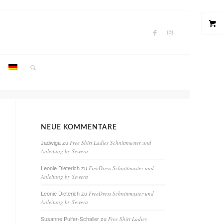
NEUE KOMMENTARE
Jadwiga
zu
Free Shirt Ladies Schnittmuster und
Anleitung by Sewera
Leonie Dieterich
zu
FreeDress Schnittmuster und
Anleitung by Sewera
Leonie Dieterich
zu
FreeDress Schnittmuster und
Anleitung by Sewera
Susanne Pulfer-Schaller
zu
Free Shirt Ladies