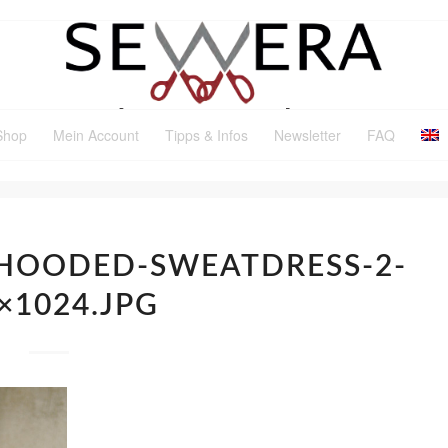
Shop
Mein Account
Tipps & Infos
Newsletter
FAQ
-HOODED-SWEATDRESS-2-
×1024.JPG