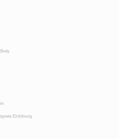
 Body
ss
ignete Einführung