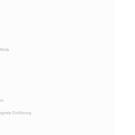
 Body
ss
ignete Einführung