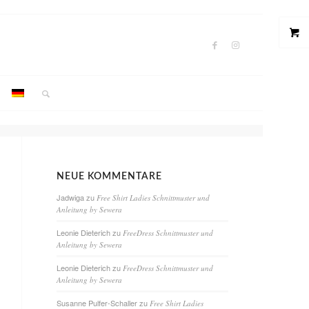
NEUE KOMMENTARE
Jadwiga
zu
Free Shirt Ladies Schnittmuster und
Anleitung by Sewera
Leonie Dieterich
zu
FreeDress Schnittmuster und
Anleitung by Sewera
Leonie Dieterich
zu
FreeDress Schnittmuster und
Anleitung by Sewera
Susanne Pulfer-Schaller
zu
Free Shirt Ladies