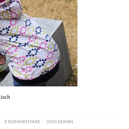
isch
/
0 KOMMENTARE
VON
ADMIN