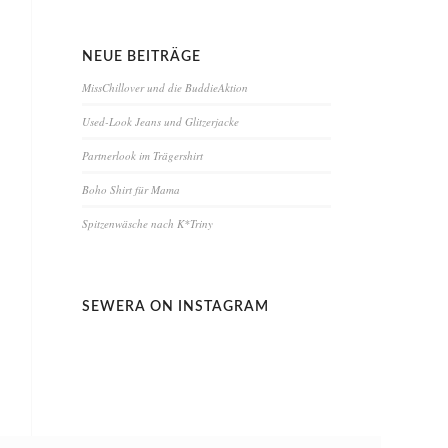
NEUE BEITRÄGE
MissChillover und die BuddieAktion
Used-Look Jeans und Glitzerjacke
Partnerlook im Trägershirt
Boho Shirt für Mama
Spitzenwäsche nach K*Triny
SEWERA ON INSTAGRAM