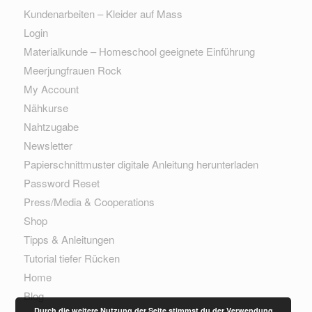
Kundenarbeiten – Kleider auf Mass
Login
Materialkunde – Homeschool geeignete Einführung
Meerjungfrauen Rock
My Account
Nähkurse
Nahtzugabe
Newsletter
Papierschnittmuster digitale Anleitung herunterladen
Password Reset
Press/Media & Cooperations
Shop
Tipps & Anleitungen
Tutorial tiefer Rücken
Home
Blog
Durch die weitere Nutzung der Seite stimmst du der Verwendung