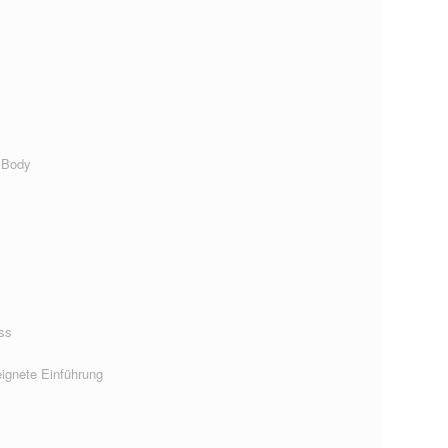
 Body
ss
ignete Einführung