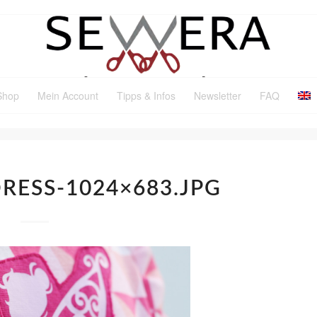
Shop
Mein Account
Tipps & Infos
Newsletter
FAQ
DRESS-1024×683.JPG