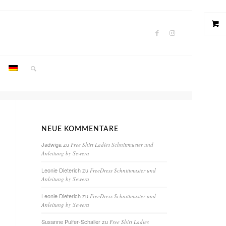
NEUE KOMMENTARE
Jadwiga
zu
Free Shirt Ladies Schnittmuster und
Anleitung by Sewera
Leonie Dieterich
zu
FreeDress Schnittmuster und
Anleitung by Sewera
Leonie Dieterich
zu
FreeDress Schnittmuster und
Anleitung by Sewera
Susanne Pulfer-Schaller
zu
Free Shirt Ladies