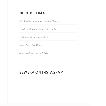
NEUE BEITRÄGE
MissChillover und die BuddieAktion
Used-Look Jeans und Glitzerjacke
Partnerlook im Trägershirt
Boho Shirt für Mama
Spitzenwäsche nach K*Triny
SEWERA ON INSTAGRAM