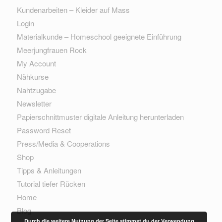
Kundenarbeiten – Kleider auf Mass
Login
Materialkunde – Homeschool geeignete Einführung
Meerjungfrauen Rock
My Account
Nähkurse
Nahtzugabe
Newsletter
Papierschnittmuster digitale Anleitung herunterladen
Password Reset
Press/Media & Cooperations
Shop
Tipps & Anleitungen
Tutorial tiefer Rücken
Home
Blog
Durch die weitere Nutzung der Seite stimmst du der Verwendung