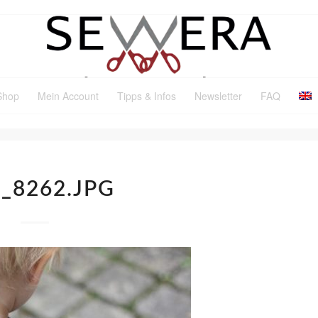
Shop
Mein Account
Tipps & Infos
Newsletter
FAQ
_8262.JPG