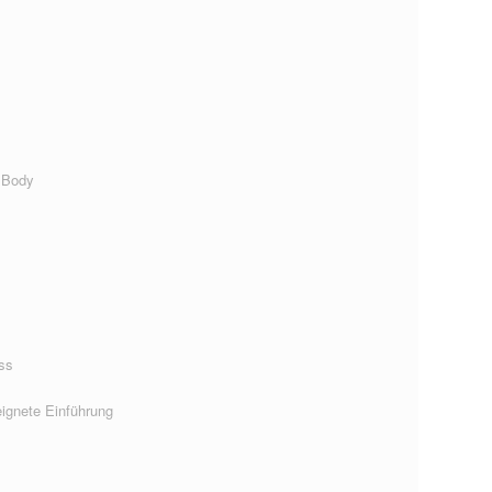
 Body
ss
ignete Einführung