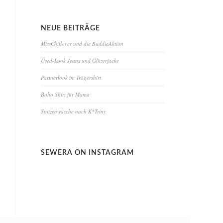
NEUE BEITRÄGE
MissChillover und die BuddieAktion
Used-Look Jeans und Glitzerjacke
Partnerlook im Trägershirt
Boho Shirt für Mama
Spitzenwäsche nach K*Triny
SEWERA ON INSTAGRAM