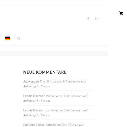
NEUE KOMMENTARE
Jadwiga
zu
Free Shirt Ladies Schnittmuster und
Anleitung by Sewera
Leonie Dieterich
zu
FreeDress Schnittmuster und
Anleitung by Sewera
Leonie Dieterich
zu
FreeDress Schnittmuster und
Anleitung by Sewera
Susanne Pulfer-Schaller
zu
Free Shirt Ladies