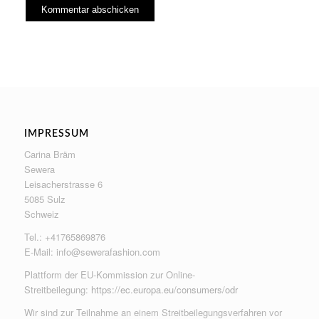
IMPRESSUM
Carina Bräm
Sewera
Leisacherstrasse 6
5085 Sulz
Schweiz
Tel.: +41765869876
E-Mail:
info@sewerafashion.com
Plattform der EU-Kommission zur Online-
Streitbeilegung:
https://ec.europa.eu/consumers/odr
Wir sind zur Teilnahme an einem Streitbeilegungsverfahren vor