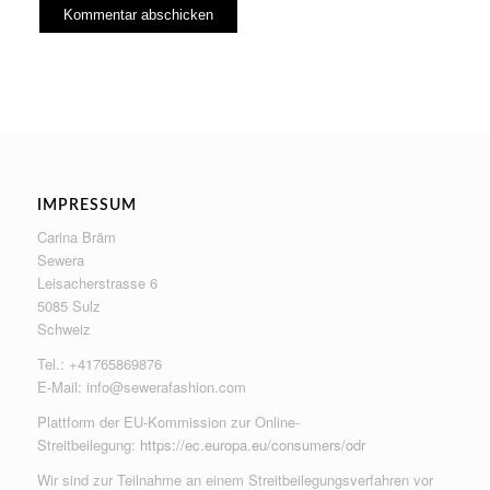
IMPRESSUM
Carina Bräm
Sewera
Leisacherstrasse 6
5085 Sulz
Schweiz
Tel.: +41765869876
E-Mail:
info@sewerafashion.com
Plattform der EU-Kommission zur Online-
Streitbeilegung:
https://ec.europa.eu/consumers/odr
Wir sind zur Teilnahme an einem Streitbeilegungsverfahren vor