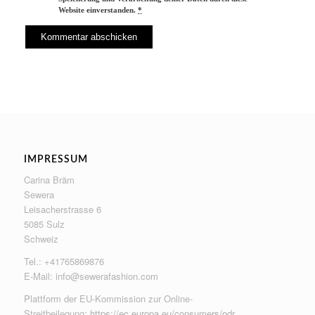
Website einverstanden.
*
IMPRESSUM
Carina Bräm
Sewera
Leisacherstrasse 6
5085 Sulz
Schweiz
Tel.: +41765869876
E-Mail:
info@sewerafashion.com
Plattform der EU-Kommission zur Online-
Streitbeilegung:
https://ec.europa.eu/consumers/odr