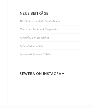
NEUE BEITRÄGE
MissChillover und die BuddieAktion
Used-Look Jeans und Glitzerjacke
Partnerlook im Trägershirt
Boho Shirt für Mama
Spitzenwäsche nach K*Triny
SEWERA ON INSTAGRAM