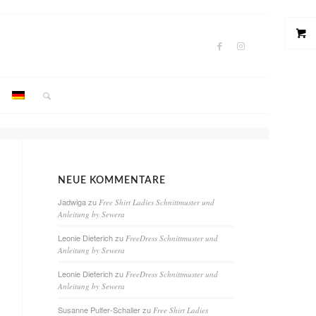
NEUE KOMMENTARE
Jadwiga
zu
Free Shirt Ladies Schnittmuster und
Anleitung by Sewera
Leonie Dieterich
zu
FreeDress Schnittmuster und
Anleitung by Sewera
Leonie Dieterich
zu
FreeDress Schnittmuster und
Anleitung by Sewera
Susanne Pulfer-Schaller
zu
Free Shirt Ladies