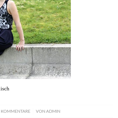
isch
/
0 KOMMENTARE
VON
ADMIN