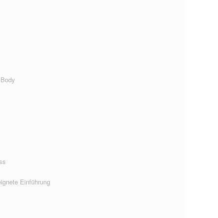
 Body
ss
ignete Einführung