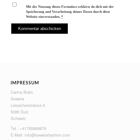
Mit der Nutzung dieses Formulars erklärst du dich mit der
Speicherung und Verarbeitung deiner Daten durch diese
Website einverstanden.
*
IMPRESSUM
Carina Bräm
Sewera
Leisacherstrasse 6
5085 Sulz
Schweiz
Tel.: +41765869876
E-Mail:
info@sewerafashion.com