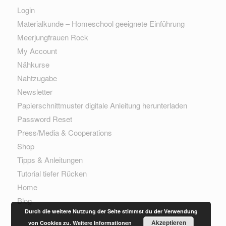
Login
Materialkunde – Homeschool geeignete Einführung
Meerjungfrauen Rock
My Account
Nähkurse
Nahtzugabe
Newsletter
Papierschnittmuster digitale Anleitung herunterladen
Password Reset
Press/Media & Cooperations
Shop
Tipps & Anleitungen
Tutorial tiefer Rücken
Home
Blog
Durch die weitere Nutzung der Seite stimmst du der Verwendung
Akzeptieren
von Cookies zu.
Weitere Informationen