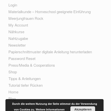
Login
Materialkunde – Homeschool geeignete Einführung
Meerjungfrauen Rock
My Account
Nähkurse
Nahtzugabe
Newsletter
Papierschnittmuster digitale Anleitung herunterladen
Password Reset
Press/Media & Cooperations
Shop
Tipps & Anleitungen
Tutorial tiefer Rücken
Home
Blog
Durch die weitere Nutzung der Seite stimmst du der Verwendung
Akzeptieren
von Cookies zu.
Weitere Informationen