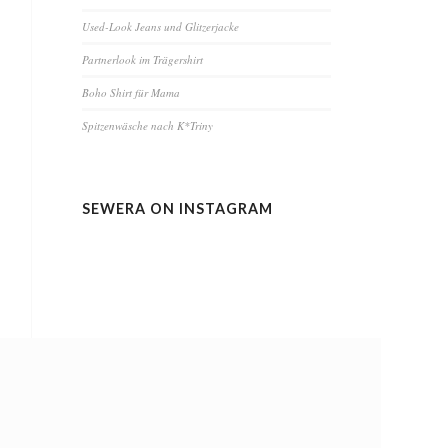
Used-Look Jeans und Glitzerjacke
Partnerlook im Trägershirt
Boho Shirt für Mama
Spitzenwäsche nach K*Triny
SEWERA ON INSTAGRAM