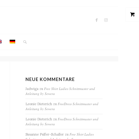
NEUE KOMMENTARE
Free Shirt Ladies Schnittmuster und
Jadwiga
zu
Anleitung by Sewera
FreeDress Schnittmuster und
Leonie Dieterich
zu
Anleitung by Sewera
FreeDress Schnittmuster und
Leonie Dieterich
zu
Anleitung by Sewera
Free Shirt Ladies
Susanne Pulfer-Schaller
zu