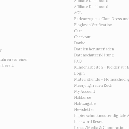
Affiliate Dashboard
Affiliate Dashboard
AGB
Badeanzug aus Glam Dress un
Bloglovin Verification
Cart
Checkout
Danke
Dateien herunterladen
r
Datenschutzerklärung
fahren vor einer
FAQ
 bereit.
Kundenarbeiten – Kleider auf 
Login
Materialkunde – Homeschool g
Meerjungfrauen Rock
My Account
Nähkurse
Nahtzugabe
Newsletter
Papierschnittmuster digitale 
Password Reset
Press/Media & Cooperations