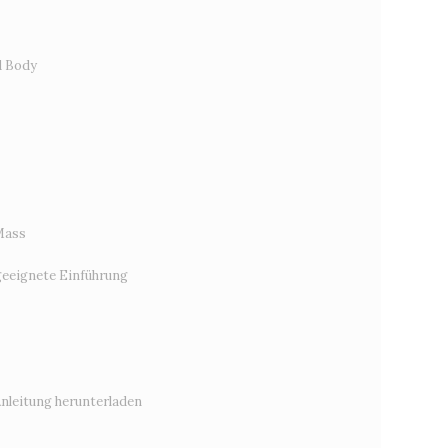
d Body
Mass
eeignete Einführung
Anleitung herunterladen