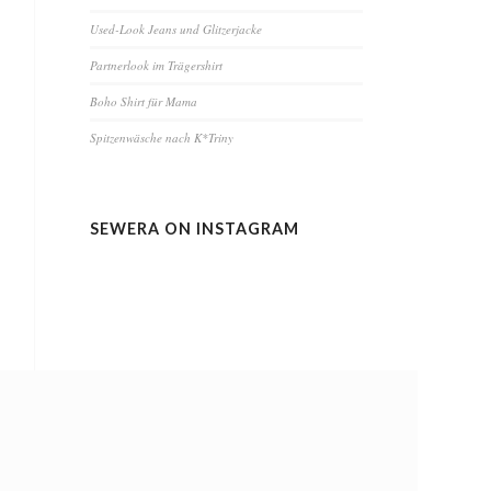
Used-Look Jeans und Glitzerjacke
Partnerlook im Trägershirt
Boho Shirt für Mama
Spitzenwäsche nach K*Triny
SEWERA ON INSTAGRAM