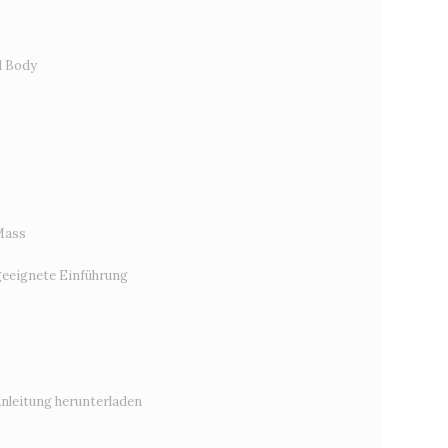
d Body
Mass
eeignete Einführung
Anleitung herunterladen