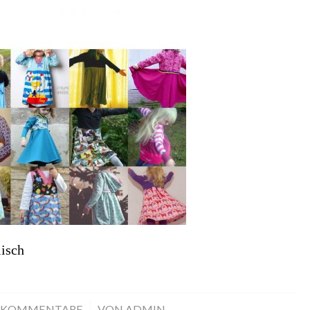
isch
 KOMMENTARE
/
VON
ADMIN