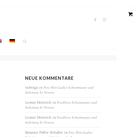
NEUE KOMMENTARE
Free Shirt Ladies Schnittmuster und
Jadwiga
zu
Anleitung by Sewera
FreeDress Schnittmuster und
Leonie Dieterich
zu
Anleitung by Sewera
FreeDress Schnittmuster und
Leonie Dieterich
zu
Anleitung by Sewera
Free Shirt Ladies
Susanne Pulfer-Schaller
zu