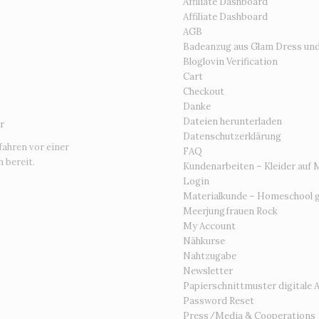
Affiliate Dashboard
Affiliate Dashboard
AGB
Badeanzug aus Glam Dress un
Bloglovin Verification
Cart
Checkout
Danke
Dateien herunterladen
r
Datenschutzerklärung
fahren vor einer
FAQ
 bereit.
Kundenarbeiten – Kleider auf 
Login
Materialkunde – Homeschool g
Meerjungfrauen Rock
My Account
Nähkurse
Nahtzugabe
Newsletter
Papierschnittmuster digitale 
Password Reset
Press/Media & Cooperations