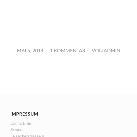
/
/
MAI 5, 2014
1 KOMMENTAR
VON
ADMIN
IMPRESSUM
Carina Bräm
Sewera
Leisacherstrasse 6