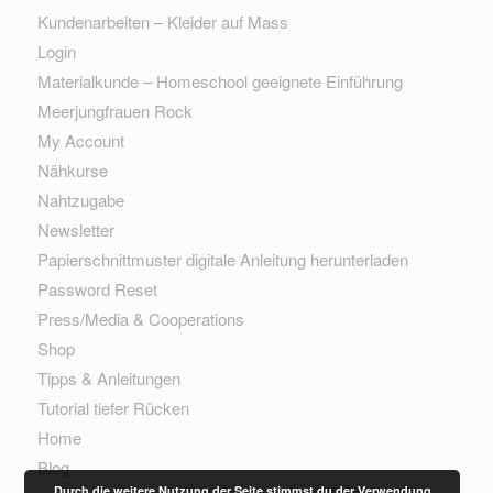
Kundenarbeiten – Kleider auf Mass
Login
Materialkunde – Homeschool geeignete Einführung
Meerjungfrauen Rock
My Account
Nähkurse
Nahtzugabe
Newsletter
Papierschnittmuster digitale Anleitung herunterladen
Password Reset
Press/Media & Cooperations
Shop
Tipps & Anleitungen
Tutorial tiefer Rücken
Home
Blog
Durch die weitere Nutzung der Seite stimmst du der Verwendung