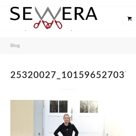
Blog
25320027_101596527037