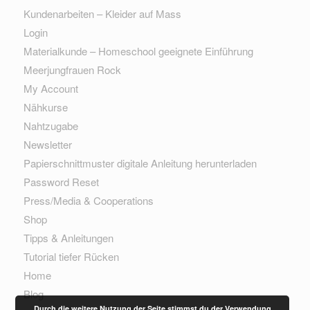
Kundenarbeiten – Kleider auf Mass
Login
Materialkunde – Homeschool geeignete Einführung
Meerjungfrauen Rock
My Account
Nähkurse
Nahtzugabe
Newsletter
Papierschnittmuster digitale Anleitung herunterladen
Password Reset
Press/Media & Cooperations
Shop
Tipps & Anleitungen
Tutorial tiefer Rücken
Home
Blog
Durch die weitere Nutzung der Seite stimmst du der Verwendung