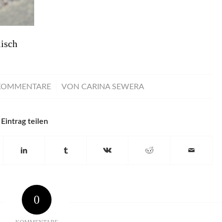
isch
/
KOMMENTARE
VON
CARINA SEWERA
Eintrag teilen
0