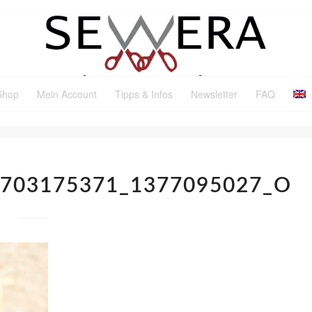
Shop
Mein Account
Tipps & Infos
Newsletter
FAQ
2703175371_1377095027_O