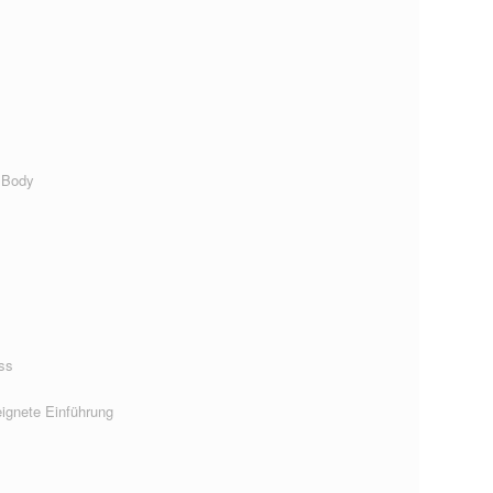
 Body
ss
ignete Einführung