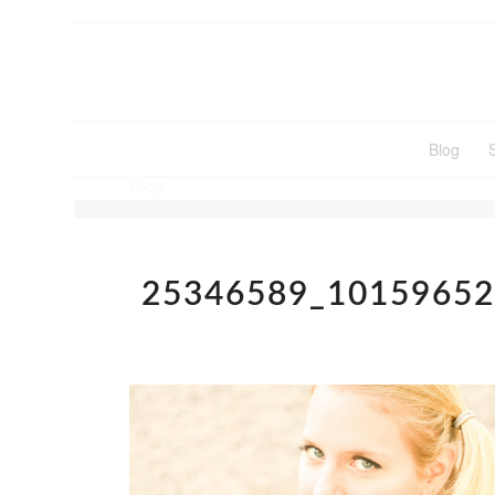
Blog
Blog
25346589_1015965