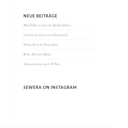
NEUE BEITRÄGE
MissChillover und die BuddieAktion
Used-Look Jeans und Glitzerjacke
Partnerlook im Trägershirt
Boho Shirt für Mama
Spitzenwäsche nach K*Triny
SEWERA ON INSTAGRAM