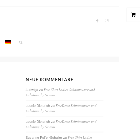
NEUE KOMMENTARE
Jadwiga
zu
Free Shirt Ladies Schnittmuster und
Anleitung by Sewera
Leonie Dieterich
zu
FreeDress Schnittmuster und
Anleitung by Sewera
Leonie Dieterich
zu
FreeDress Schnittmuster und
Anleitung by Sewera
Susanne Pulfer-Schaller
zu
Free Shirt Ladies