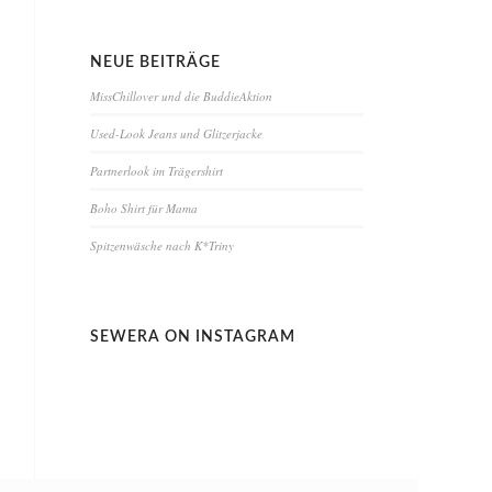
NEUE BEITRÄGE
MissChillover und die BuddieAktion
Used-Look Jeans und Glitzerjacke
Partnerlook im Trägershirt
Boho Shirt für Mama
Spitzenwäsche nach K*Triny
SEWERA ON INSTAGRAM