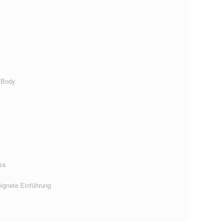
 Body
ss
ignete Einführung