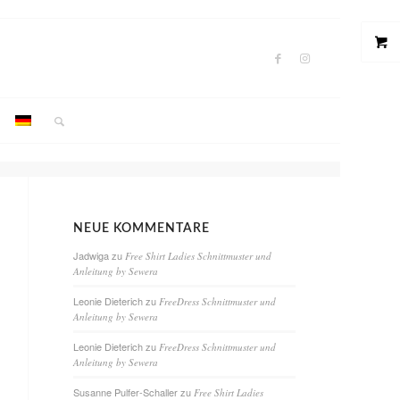
NEUE KOMMENTARE
Jadwiga
zu
Free Shirt Ladies Schnittmuster und
Anleitung by Sewera
Leonie Dieterich
zu
FreeDress Schnittmuster und
Anleitung by Sewera
Leonie Dieterich
zu
FreeDress Schnittmuster und
Anleitung by Sewera
Susanne Pulfer-Schaller
zu
Free Shirt Ladies