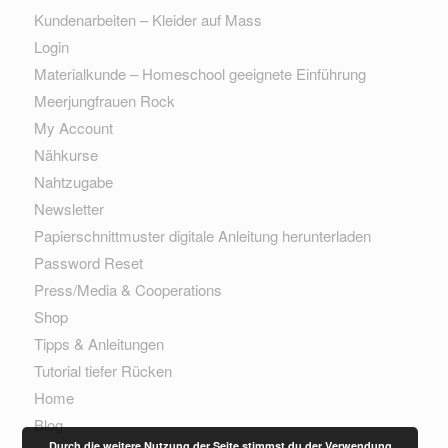
Kundenarbeiten – Kleider auf Mass
Login
Materialkunde – Homeschool geeignete Einführung
Meerjungfrauen Rock
My Account
Nähkurse
Nahtzugabe
Newsletter
Papierschnittmuster digitale Anleitung herunterladen
Password Reset
Press/Media & Cooperations
Shop
Tipps & Anleitungen
Tutorial tiefer Rücken
Home
Blog
Durch die weitere Nutzung der Seite stimmst du der Verwendung