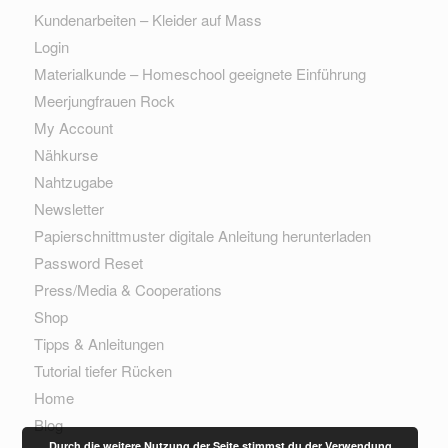
Kundenarbeiten – Kleider auf Mass
Login
Materialkunde – Homeschool geeignete Einführung
Meerjungfrauen Rock
My Account
Nähkurse
Nahtzugabe
Newsletter
Papierschnittmuster digitale Anleitung herunterladen
Password Reset
Press/Media & Cooperations
Shop
Tipps & Anleitungen
Tutorial tiefer Rücken
Home
Blog
Durch die weitere Nutzung der Seite stimmst du der Verwendung