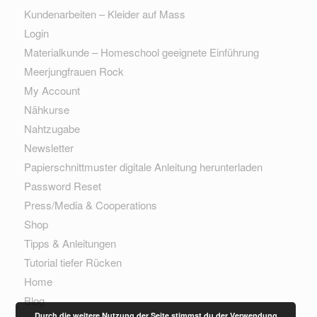
Kundenarbeiten – Kleider auf Mass
Login
Materialkunde – Homeschool geeignete Einführung
Meerjungfrauen Rock
My Account
Nähkurse
Nahtzugabe
Newsletter
Papierschnittmuster digitale Anleitung herunterladen
Password Reset
Press/Media & Cooperations
Shop
Tipps & Anleitungen
Tutorial tiefer Rücken
Home
Blog
Durch die weitere Nutzung der Seite stimmst du der Verwendung