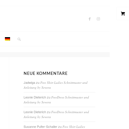
NEUE KOMMENTARE
Jadwiga
zu
Free Shirt Ladies Schnittmuster und
Anleitung by Sewera
Leonie Dieterich
zu
FreeDress Schnittmuster und
Anleitung by Sewera
Leonie Dieterich
zu
FreeDress Schnittmuster und
Anleitung by Sewera
Susanne Pulfer-Schaller
zu
Free Shirt Ladies