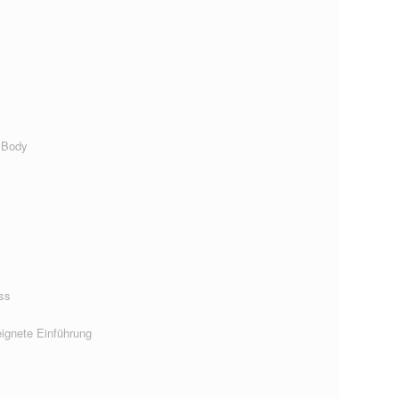
 Body
ss
ignete Einführung