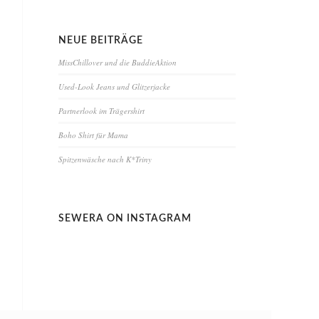
NEUE BEITRÄGE
MissChillover und die BuddieAktion
Used-Look Jeans und Glitzerjacke
Partnerlook im Trägershirt
Boho Shirt für Mama
Spitzenwäsche nach K*Triny
SEWERA ON INSTAGRAM