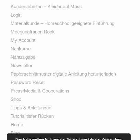
Kundenarbeiten – Kleider auf Mass
Login
Materialkunde – Homeschool geeignete Einführung
Meerjungfrauen Rock
My Account
Nähkurse
Nahtzugabe
Newsletter
Papierschnittmuster digitale Anleitung herunterladen
Password Reset
Press/Media & Cooperations
Shop
Tipps & Anleitungen
Tutorial tiefer Rücken
Home
Blog
Durch die weitere Nutzung der Seite stimmst du der Verwendung