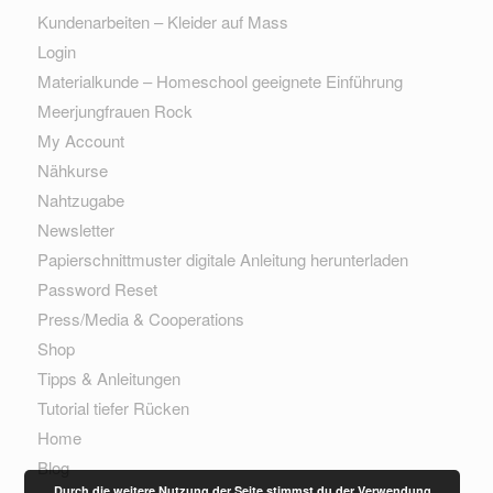
Kundenarbeiten – Kleider auf Mass
Login
Materialkunde – Homeschool geeignete Einführung
Meerjungfrauen Rock
My Account
Nähkurse
Nahtzugabe
Newsletter
Papierschnittmuster digitale Anleitung herunterladen
Password Reset
Press/Media & Cooperations
Shop
Tipps & Anleitungen
Tutorial tiefer Rücken
Home
Blog
Durch die weitere Nutzung der Seite stimmst du der Verwendung