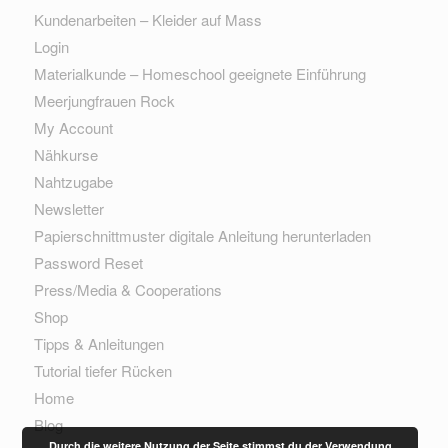
Kundenarbeiten – Kleider auf Mass
Login
Materialkunde – Homeschool geeignete Einführung
Meerjungfrauen Rock
My Account
Nähkurse
Nahtzugabe
Newsletter
Papierschnittmuster digitale Anleitung herunterladen
Password Reset
Press/Media & Cooperations
Shop
Tipps & Anleitungen
Tutorial tiefer Rücken
Home
Blog
Durch die weitere Nutzung der Seite stimmst du der Verwendung