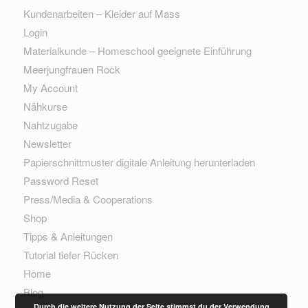
Kundenarbeiten – Kleider auf Mass
Login
Materialkunde – Homeschool geeignete Einführung
Meerjungfrauen Rock
My Account
Nähkurse
Nahtzugabe
Newsletter
Papierschnittmuster digitale Anleitung herunterladen
Password Reset
Press/Media & Cooperations
Shop
Tipps & Anleitungen
Tutorial tiefer Rücken
Home
Blog
Durch die weitere Nutzung der Seite stimmst du der Verwendung