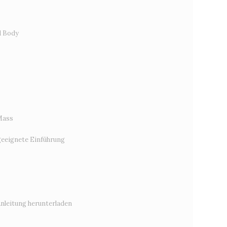
d Body
Mass
eeignete Einführung
Anleitung herunterladen