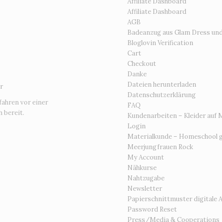
Affiliate Dashboard
Affiliate Dashboard
AGB
Badeanzug aus Glam Dress un
Bloglovin Verification
Cart
Checkout
Danke
Dateien herunterladen
r
Datenschutzerklärung
fahren vor einer
FAQ
 bereit.
Kundenarbeiten – Kleider auf 
Login
Materialkunde – Homeschool g
Meerjungfrauen Rock
My Account
Nähkurse
Nahtzugabe
Newsletter
Papierschnittmuster digitale 
Password Reset
Press/Media & Cooperations