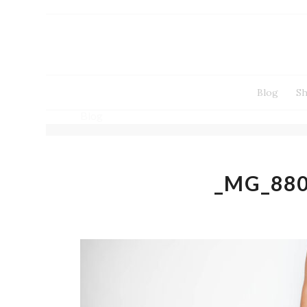
Blog
S
Blog
_MG_88