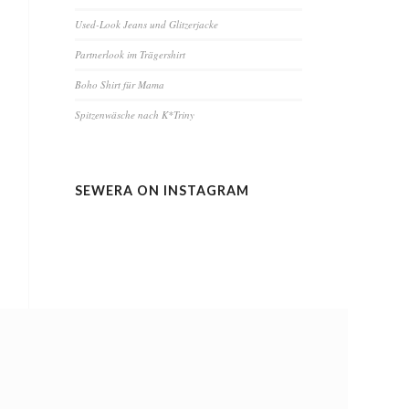
Used-Look Jeans und Glitzerjacke
Partnerlook im Trägershirt
Boho Shirt für Mama
Spitzenwäsche nach K*Triny
SEWERA ON INSTAGRAM