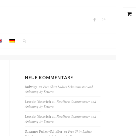
NEUE KOMMENTARE
Free Shirt Ladies Schnittmuster und
Jadwiga
zu
Anleitung by Sewera
FreeDress Schnittmuster und
Leonie Dieterich
zu
Anleitung by Sewera
FreeDress Schnittmuster und
Leonie Dieterich
zu
Anleitung by Sewera
Free Shirt Ladies
Susanne Pulfer-Schaller
zu