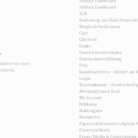
Affiliate Dashboard
Affiliate Dashboard
AGB
Badeanzug aus Glam Dress un
Bloglovin Verification
Cart
Checkout
Danke
Dateien herunterladen
r
Datenschutzerklärung
fahren vor einer
FAQ
 bereit.
Kundenarbeiten – Kleider auf 
Login
Materialkunde – Homeschool g
Meerjungfrauen Rock
My Account
Nähkurse
Nahtzugabe
Newsletter
Papierschnittmuster digitale 
Password Reset
Press/Media & Cooperations