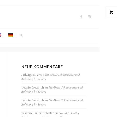
NEUE KOMMENTARE
Free Shirt Ladies Schnittmuster und
Jadwiga
zu
Anleitung by Sewera
FreeDress Schnittmuster und
Leonie Dieterich
zu
Anleitung by Sewera
FreeDress Schnittmuster und
Leonie Dieterich
zu
Anleitung by Sewera
Free Shirt Ladies
Susanne Pulfer-Schaller
zu