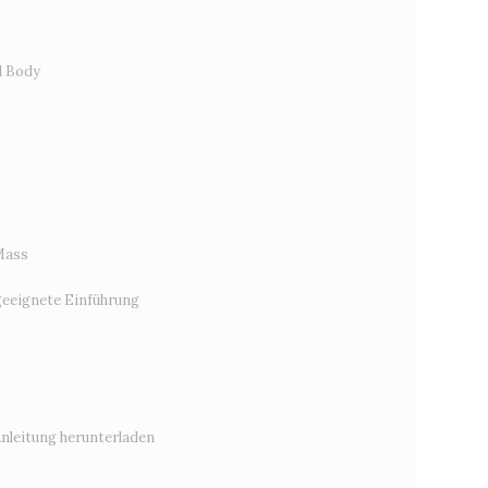
d Body
Mass
eeignete Einführung
Anleitung herunterladen