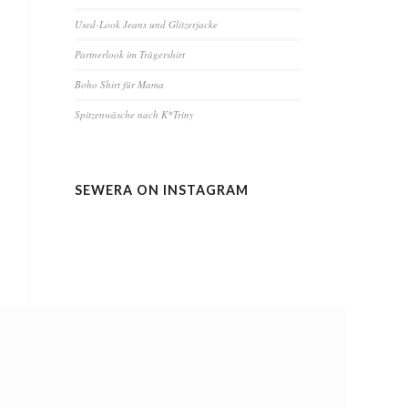
Used-Look Jeans und Glitzerjacke
Partnerlook im Trägershirt
Boho Shirt für Mama
Spitzenwäsche nach K*Triny
SEWERA ON INSTAGRAM