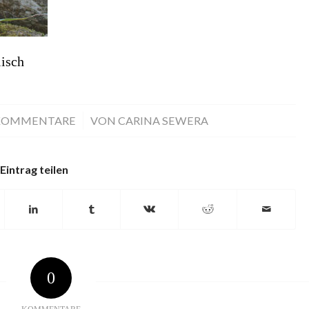
isch
KOMMENTARE
/
VON
CARINA SEWERA
Eintrag teilen
0