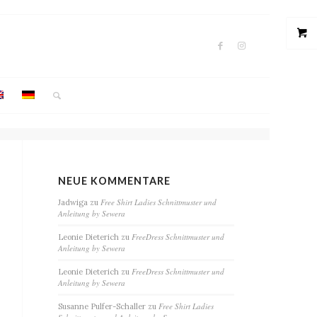
NEUE KOMMENTARE
Free Shirt Ladies Schnittmuster und
Jadwiga
zu
Anleitung by Sewera
FreeDress Schnittmuster und
Leonie Dieterich
zu
Anleitung by Sewera
FreeDress Schnittmuster und
Leonie Dieterich
zu
Anleitung by Sewera
Free Shirt Ladies
Susanne Pulfer-Schaller
zu