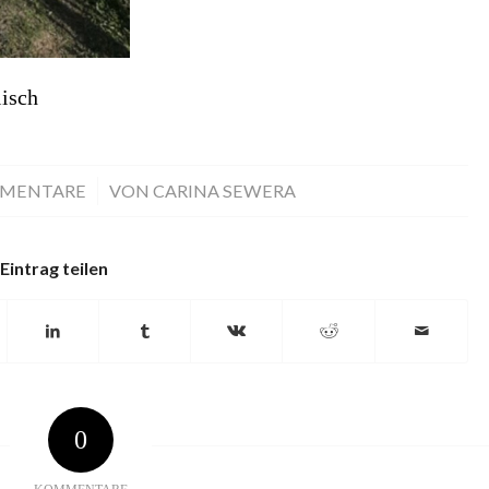
isch
MMENTARE
/
VON
CARINA SEWERA
Eintrag teilen
0