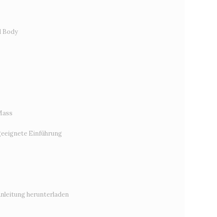
d Body
Mass
eeignete Einführung
Anleitung herunterladen