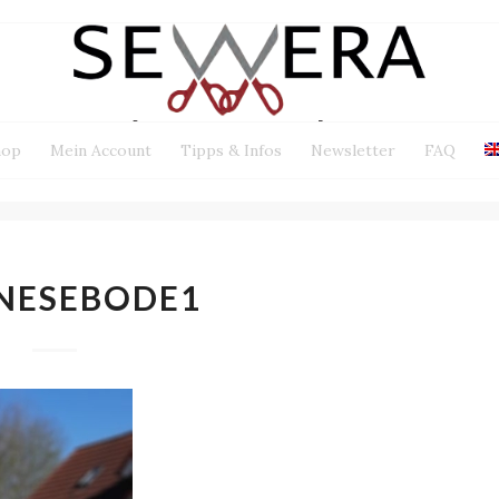
hop
Mein Account
Tipps & Infos
Newsletter
FAQ
NESEBODE1