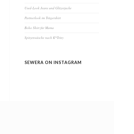
Used-Look Jeans und Glitzerjacke
Partnerlook im Trägershirt
Boho Shirt für Mama
Spitzenwäsche nach K*Triny
SEWERA ON INSTAGRAM