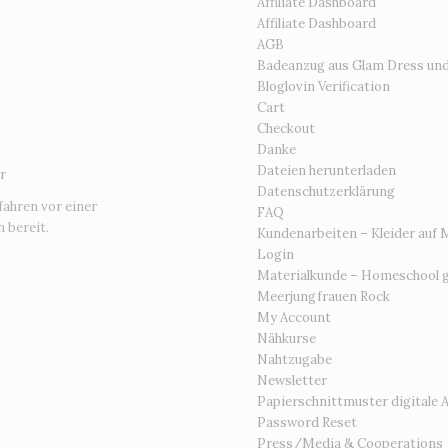
Affiliate Dashboard
Affiliate Dashboard
AGB
Badeanzug aus Glam Dress un
Bloglovin Verification
Cart
Checkout
Danke
Dateien herunterladen
r
Datenschutzerklärung
fahren vor einer
FAQ
 bereit.
Kundenarbeiten – Kleider auf 
Login
Materialkunde – Homeschool g
Meerjungfrauen Rock
My Account
Nähkurse
Nahtzugabe
Newsletter
Papierschnittmuster digitale 
Password Reset
Press/Media & Cooperations