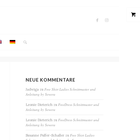
NEUE KOMMENTARE
Free Shirt Ladies Schnittmuster und
Jadwiga
zu
Anleitung by Sewera
FreeDress Schnittmuster und
Leonie Dieterich
zu
Anleitung by Sewera
FreeDress Schnittmuster und
Leonie Dieterich
zu
Anleitung by Sewera
Free Shirt Ladies
Susanne Pulfer-Schaller
zu