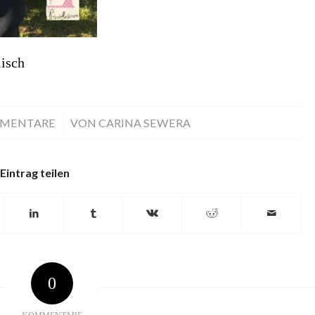
isch
MMENTARE
/
VON
CARINA SEWERA
Eintrag teilen
0