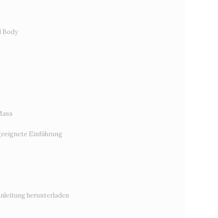
d Body
Mass
eeignete Einführung
Anleitung herunterladen