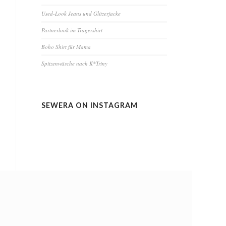
Used-Look Jeans und Glitzerjacke
Partnerlook im Trägershirt
Boho Shirt für Mama
Spitzenwäsche nach K*Triny
SEWERA ON INSTAGRAM