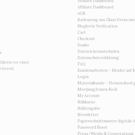
Affiliate Dashboard
Affiliate Dashboard
AGB
Badeanzug aus Glam Dress un
Bloglovin Verification
Cart
Checkout
Danke
Dateien herunterladen
r
Datenschutzerklärung
fahren vor einer
FAQ
 bereit.
Kundenarbeiten – Kleider auf 
Login
Materialkunde – Homeschool g
Meerjungfrauen Rock
My Account
Nähkurse
Nahtzugabe
Newsletter
Papierschnittmuster digitale 
Password Reset
Press/Media & Cooperations