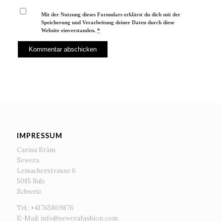
Mit der Nutzung dieses Formulars erklärst du dich mit der
Speicherung und Verarbeitung deiner Daten durch diese
Website einverstanden.
*
IMPRESSUM
Carina Bräm
Sewera
Leisacherstrasse 6
5085 Sulz
Schweiz
Tel.: +41765869876
E-Mail:
info@sewerafashion.com