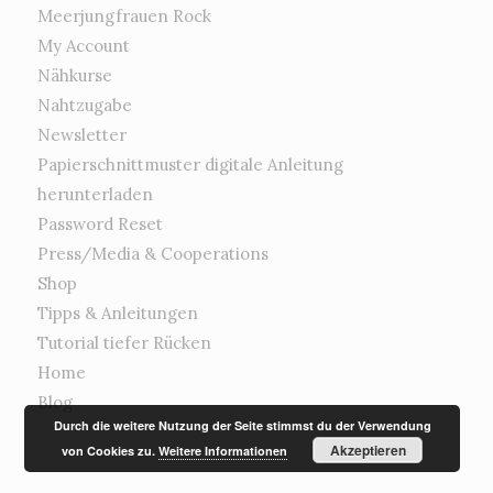
Meerjungfrauen Rock
My Account
Nähkurse
Nahtzugabe
Newsletter
Papierschnittmuster digitale Anleitung
herunterladen
Password Reset
Press/Media & Cooperations
Shop
Tipps & Anleitungen
Tutorial tiefer Rücken
Home
Blog
Durch die weitere Nutzung der Seite stimmst du der Verwendung
Akzeptieren
von Cookies zu.
Weitere Informationen