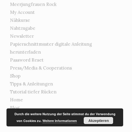
Meerjungfrauen Rock
My Account
Nähkurse
Nahtzugabe
Newsletter
Papierschnittmuster digitale Anleitung
herunterladen
Password Reset
Press/Media & Cooperations
Shop
Tipps & Anleitungen
Tutorial tiefer Rücken
Home
Blog
Durch die weitere Nutzung der Seite stimmst du der Verwendung
Akzeptieren
von Cookies zu.
Weitere Informationen